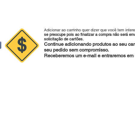
Adicionar ao carrinho quer dizer que você tem inter
se preocupe pois ao finalizar a compra não será en
solicitação de cartões.
Continue adicionando produtos ao seu carr
seu pedido sem compromisso.
Receberemos um e-mail e entraremos em c
sapp:
47 988079281 |
Fone :
47 34253221 |
agape@agapedecoraco