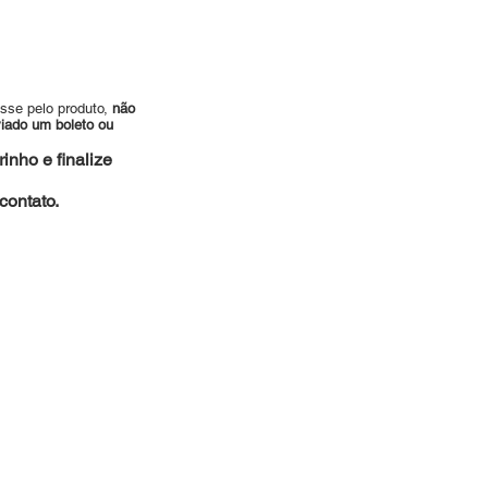
esse pelo produto,
não
viado um boleto ou
inho e finalize
ontato.
es.com.br