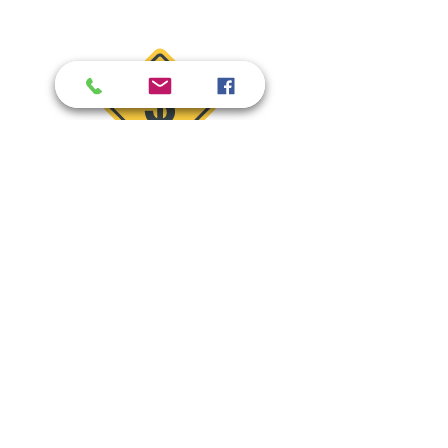
Dimensões modelo baixo: 0,13 x 
0,36 m
Dimensões modelo médio: 0,17 x 
0,24 m
Dimensões modelo alto: 0,18 x 0,23 
m
Adicionar ao carrinho quer dizer que você
tem interesse pelo produto,
não se
preocupe pois ao finalizar a compra não
será enviado um boleto ou solicitação de
cartões.
Continue adicionando produtos ao seu
carrinho e finalize seu pedido sem
compromisso.
Receberemos um e-mail e entraremos
em contato.
Whatsapp:
47 988079281
|
Fone :
47
34253221
|