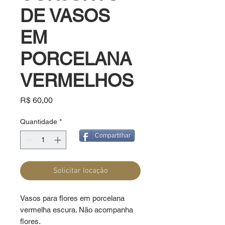
DE VASOS
EM
PORCELANA
VERMELHOS
Preço
R$ 60,00
Quantidade
*
Compartilhar
Solicitar locação
Vasos para flores em porcelana 
vermelha escura. Não acompanha 
flores.