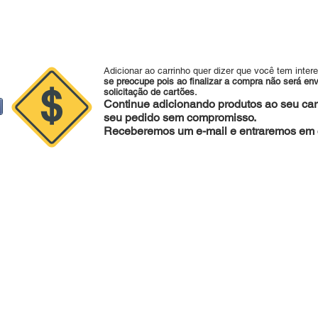
Adicionar ao carrinho quer dizer que você tem inter
se preocupe pois ao finalizar a compra não será en
solicitação de cartões.
Continue adicionando produtos ao seu carr
seu pedido sem compromisso.
Receberemos um e-mail e entraremos em c
sapp:
47 988079281 |
Fone :
47 34253221 |
agape@agapedecoraco