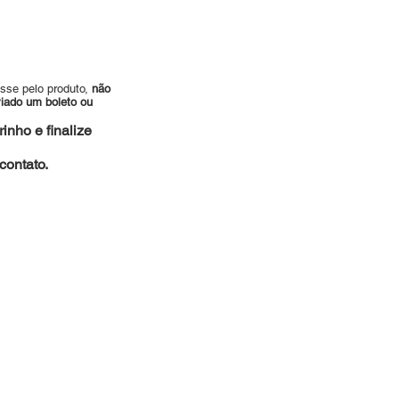
esse pelo produto,
não
viado um boleto ou
inho e finalize
ontato.
es.com.br