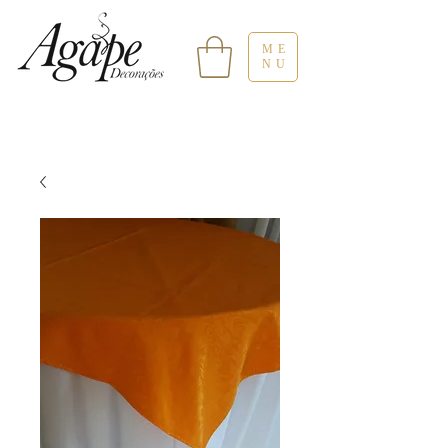
ME
NU