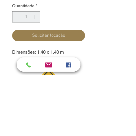
Quantidade
*
Solicitar locação
Dimensões: 1,40 x 1,40 m
Adicionar ao carrinho quer dizer que você
tem interesse pelo produto,
não se
preocupe pois ao finalizar a compra não
será enviado um boleto ou solicitação de
cartões.
Continue adicionando produtos ao seu