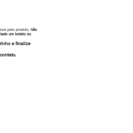
esse pelo produto,
não
viado um boleto ou
inho e finalize
ontato.
es.com.br