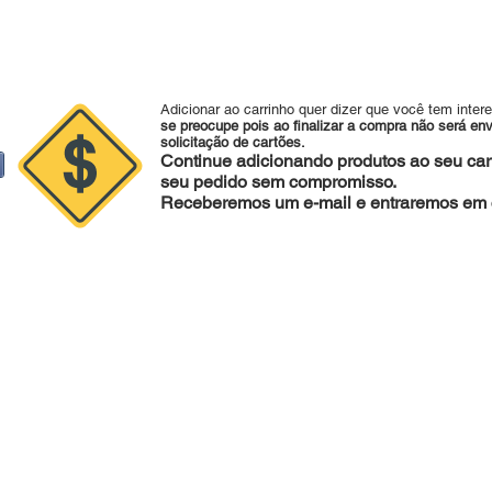
Adicionar ao carrinho quer dizer que você tem inter
se preocupe pois ao finalizar a compra não será en
solicitação de cartões.
Continue adicionando produtos ao seu carr
seu pedido sem compromisso.
Receberemos um e-mail e entraremos em c
sapp:
47 988079281 |
Fone :
47 34253221 |
agape@agapedecoraco