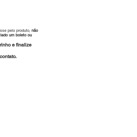
esse pelo produto,
não
viado um boleto ou
inho e finalize
ontato.
es.com.br