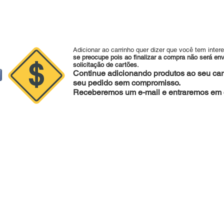
Adicionar ao carrinho quer dizer que você tem inter
se preocupe pois ao finalizar a compra não será en
solicitação de cartões.
Continue adicionando produtos ao seu carr
seu pedido sem compromisso.
Receberemos um e-mail e entraremos em c
sapp:
47 988079281 |
Fone :
47 34253221 |
agape@agapedecoraco